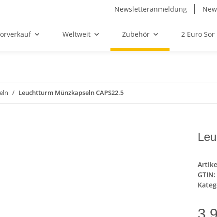
Newsletteranmeldung
News
orverkauf
Weltweit
Zubehör
2 Euro So
eln
Leuchtturm Münzkapseln CAPS22.5
Leu
Artik
GTIN:
Kateg
3,