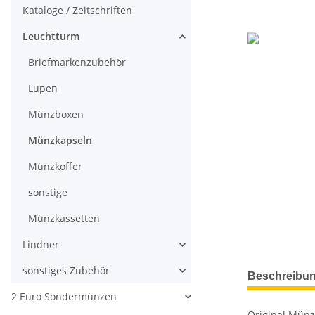
Kataloge / Zeitschriften
Leuchtturm
Briefmarkenzubehör
Lupen
Münzboxen
Münzkapseln
Münzkoffer
sonstige
Münzkassetten
Lindner
weitere Regis
sonstiges Zubehör
Beschreibu
2 Euro Sondermünzen
Original Münz