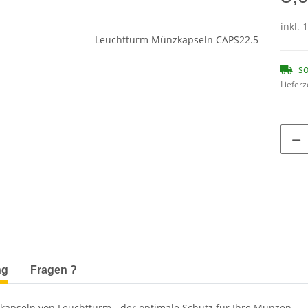
inkl. 
so
Lieferz
terkarten anzeigen
ng
Fragen ?
kapseln von Leuchtturm - der optimale Schutz für Ihre Münzen.