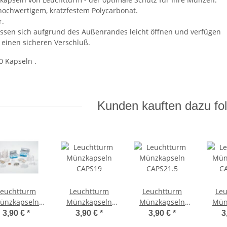
 hochwertigem, kratzfestem Polycarbonat.
r.
assen sich aufgrund des Außenrandes leicht öffnen und verfügen
einen sicheren Verschluß.
10 Kapseln .
Kunden kauften dazu fol
Leuchtturm
Leuchtturm
Leuchtturm
Le
ünzkapseln
Münzkapseln
Münzkapseln
Mün
CAPS20
CAPS19
CAPS21.5
C
3,90 €
*
3,90 €
*
3,90 €
*
3