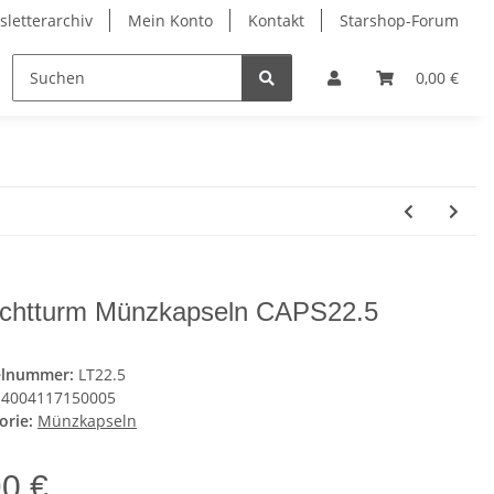
letterarchiv
Mein Konto
Kontakt
Starshop-Forum
ndermünzen
Neue Artikel
0,00 €
chtturm Münzkapseln CAPS22.5
elnummer:
LT22.5
4004117150005
orie:
Münzkapseln
90 €