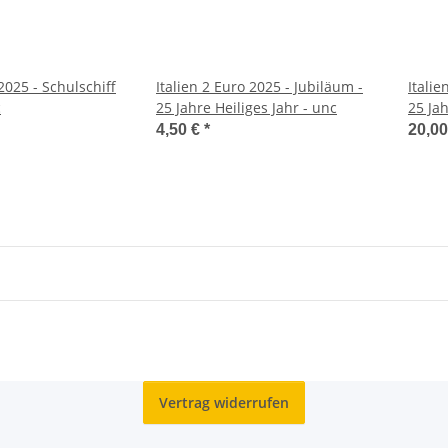
 2025 - Schulschiff
Italien 2 Euro 2025 - Jubiläum -
Italie
c
25 Jahre Heiliges Jahr - unc
25 Jah
4,50 €
*
20,0
Vertrag widerrufen