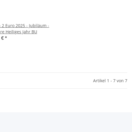
n 2 Euro 2025 - Jubiläum -
re Heiliges Jahr BU
0 €
*
Artikel 1 - 7 von 7