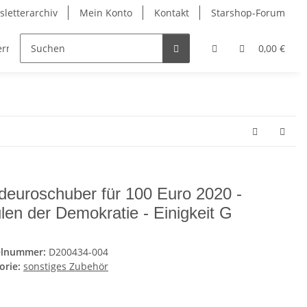
letterarchiv
Mein Konto
Kontakt
Starshop-Forum
dermünzen
Neue Artikel
0,00 €
deuroschuber für 100 Euro 2020 -
len der Demokratie - Einigkeit G
elnummer:
D200434-004
orie:
sonstiges Zubehör