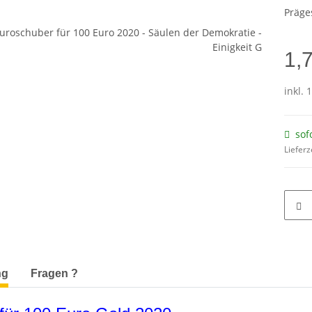
Präge
1,
inkl. 
sof
Lieferz
terkarten anzeigen
ng
Fragen ?