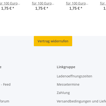
ür 100 Euro
für 100 Euro
für 100 Euro
für
020 - Säulen
2020 - Säulen
2020 - Säulen
2020
1,75 €
*
1,75 €
*
1,75 €
*
1
r Demokratie
der Demokratie
der Demokratie
der 
- Einigkeit J
- Einigkeit A
- Einigkeit F
- E
Vertrag widerrufen
e
Linkgruppe
Ladenoeffnungszeiten
 - Feed
Messetermine
Zahlung
oforum
Versandbedingungen und Liefe