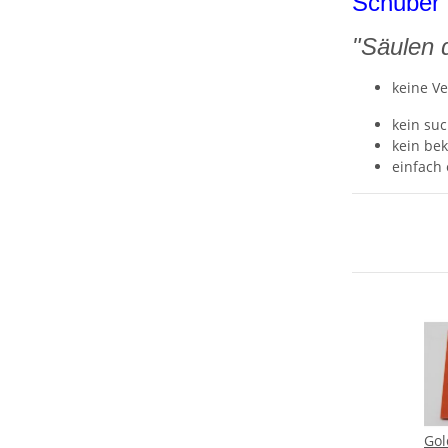
Schuber 
"Säulen 
keine V
kein su
kein bek
einfach
Gol