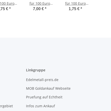
 100 Euro
für 100 Euro
für 100 Euro
 - Säulen
2021 - Säulen
2019 - Dom zu
,75 €
*
7,00 €
*
1,75 €
*
Demokratie
der Demokratie
Speyer - G
inigkeit D
- Recht
Komplettsatz
Linkgruppe
Edelmetall-preis.de
MOB Goldankauf Webseite
Pruefung auf Echtheit
rgebiet
Infos zum Ankauf