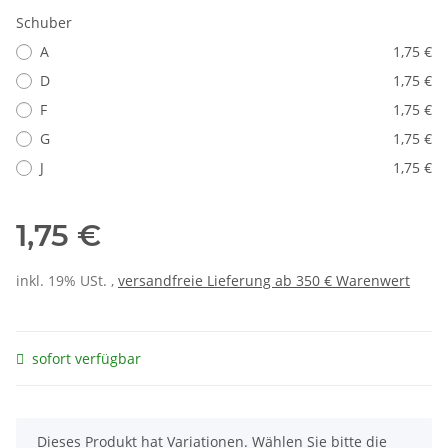
Schuber
A
1,75 €
D
1,75 €
F
1,75 €
G
1,75 €
J
1,75 €
1,75 €
inkl. 19% USt. ,
versandfreie Lieferung ab 350 € Warenwert
sofort verfügbar
x
Dieses Produkt hat Variationen. Wählen Sie bitte die