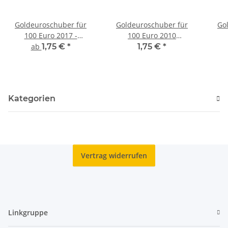
Goldeuroschuber für
Goldeuroschuber für
Go
100 Euro 2017 -
100 Euro 2010
Wittenberg adfg oder j
"Würzburg" adfg oder j
"Bam
ab
1,75 €
*
1,75 €
*
D
Kategorien
Vertrag widerrufen
Linkgruppe