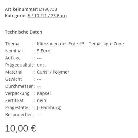
Artikelnummer:
D190738
Kategorie:
5 / 10 /11 / 25 Euro
Technische Daten
Thema
:
Klimzonen der Erde #3 - Gemässigte Zone
Nominal
:
5 Euro
Auflage
:
---
Prägequalität
:
unc.
Material
:
Cu/Ni / Polymer
Gewicht
:
---
Durchmesser
:
---
Verpackung
:
Kapsel
Zertifikat
:
nein
Prägestätte
:
J (Hamburg)
Besonderheit
:
---
10,00 €