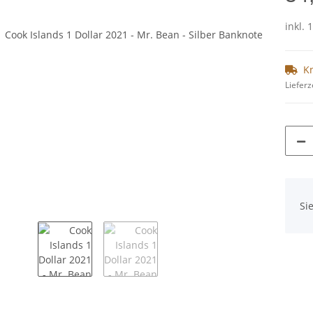
inkl. 
K
Lieferz
x
Si