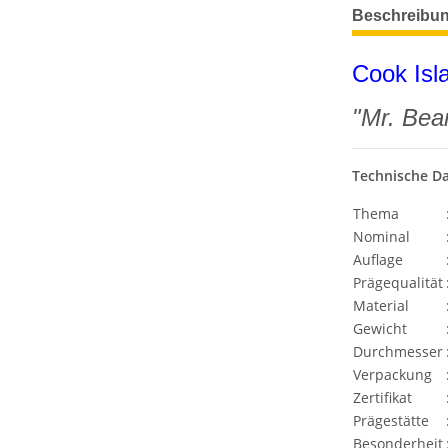
weitere Regis
Beschreibu
Cook Isl
"Mr. Bea
Technische D
Thema
Nominal
Auflage
Prägequalität
Material
Gewicht
Durchmesser
Verpackung
Zertifikat
Prägestätte
Besonderheit