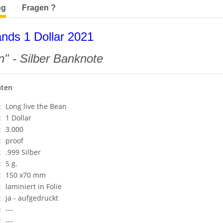
terkarten anzeigen
ng
Fragen ?
ands 1 Dollar 2021
n" - Silber Banknote
aten
:
Long live the Bean
:
1 Dollar
:
3.000
:
proof
:
.999 Silber
:
5 g.
:
150 x70 mm
:
laminiert in Folie
:
ja - aufgedruckt
:
---
:
---