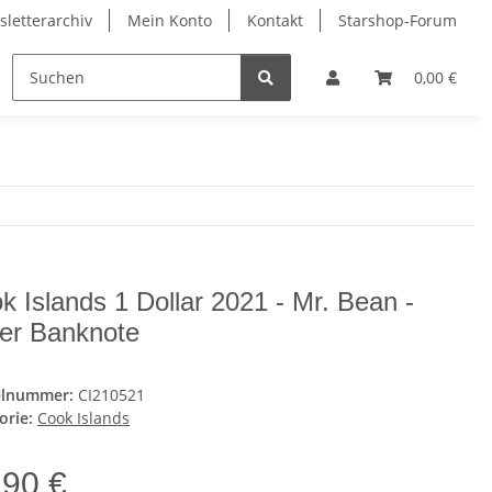
letterarchiv
Mein Konto
Kontakt
Starshop-Forum
ndermünzen
Neue Artikel
0,00 €
k Islands 1 Dollar 2021 - Mr. Bean -
ber Banknote
elnummer:
CI210521
orie:
Cook Islands
,90 €