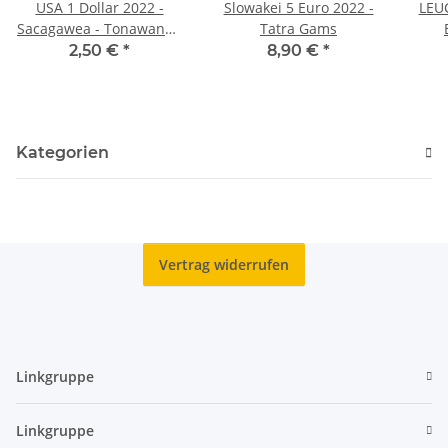
USA 1 Dollar 2022 -
Slowakei 5 Euro 2022 -
LEU
Sacagawea - Tonawanda
Tatra Gams
Seneca- D - unc.*
2,50 €
*
8,90 €
*
Zus
Kategorien
Vertrag widerrufen
Linkgruppe
Linkgruppe