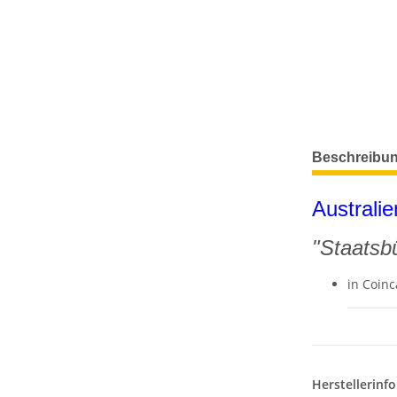
weitere Regis
Beschreibu
Australie
"Staatsb
in Coin
Herstellerinf