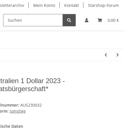
letterarchiv
Mein Konto
Kontakt
Starshop-Forum
ndermünzen
Neue Artikel
0,00 €
tralien 1 Dollar 2023 -
atsbürgerschaft*
elnummer:
AUS230032
orie:
sonstige
ische Daten