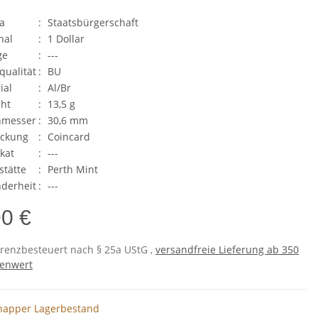
a
:
Staatsbürgerschaft
nal
:
1 Dollar
ge
:
---
qualität
:
BU
ial
:
Al/Br
ht
:
13,5 g
hmesser
:
30,6 mm
ackung
:
Coincard
ikat
:
---
stätte
:
Perth Mint
derheit
:
---
90 €
erenzbesteuert nach § 25a UStG ,
versandfreie Lieferung ab 350
enwert
napper Lagerbestand