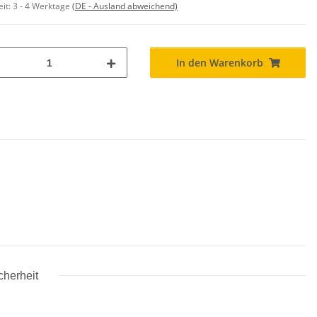
eit:
3 - 4 Werktage
(DE - Ausland abweichend)
In den Warenkorb
cherheit