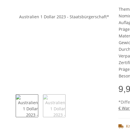
Them
Nomi
Aufla
Präge
Mater
Gewic
Durc
Verp
Zertif
Präge
Beson
9,
*Diff
€ War
K