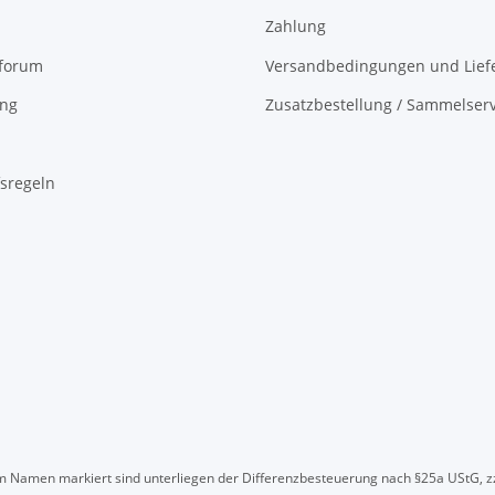
Zahlung
oforum
Versandbedingungen und Liefe
ing
Zusatzbestellung / Sammelserv
sregeln
" im Namen markiert sind unterliegen der Differenzbesteuerung nach §25a UStG, z