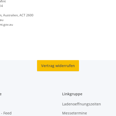
Mint
14
n, Australien, ACT 2600
.au
nt.gov.au
Vertrag widerrufen
e
Linkgruppe
Ladenoeffnungszeiten
 - Feed
Messetermine