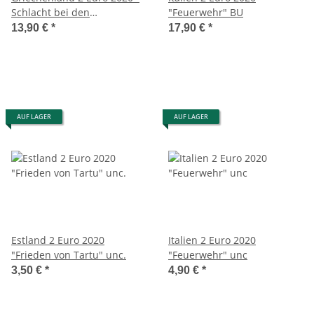
Schlacht bei den
"Feuerwehr" BU
Thermopylen - Coincard
13,90 €
*
17,90 €
*
AUF LAGER
AUF LAGER
Estland 2 Euro 2020
Italien 2 Euro 2020
"Frieden von Tartu" unc.
"Feuerwehr" unc
3,50 €
*
4,90 €
*