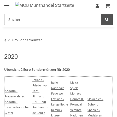
2 Euro Sondermünzen
2020
Übersicht 2 Euro Sondermünzen für 2020
Estland -
Italien -
Malta -
Frieden von
Nationale
Spiele
Andorra -
Tartu
Feuerwehr
Monaco -
Frauenwahlrecht
Finnland -
Lettland -
Honore III.
Slowenien -
Andorra -
UNI Turku
Lettgallische
Portugal -
Bohoric
Iboamerikanischer
Frankreich -
Keramik
Vereinte
Spanien -
Gipfel
de Gaulle
Litauen -
Nationen
Mudejaren