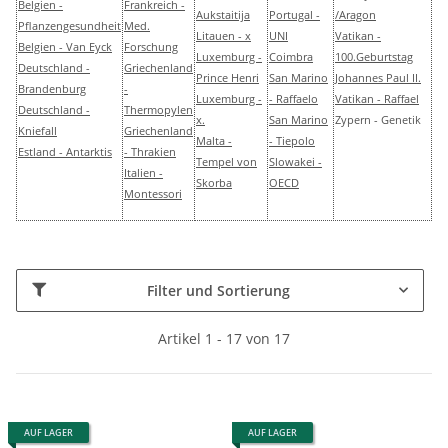
Belgien -
Frankreich -
Aukstaitija
Portugal -
/Aragon
Pflanzengesundheit
Med.
Litauen - x
UNI
Vatikan -
Belgien - Van Eyck
Forschung
Luxemburg -
Coimbra
100.Geburtstag
Deutschland -
Griechenland
Prince Henri
San Marino
Johannes Paul II.
Brandenburg
-
Luxemburg -
- Raffaelo
Vatikan - Raffael
Deutschland -
Thermopylen
x.
San Marino
Zypern - Genetik
Kniefall
Griechenland
Malta -
- Tiepolo
Estland - Antarktis
- Thrakien
Tempel von
Slowakei -
Italien -
Skorba
OECD
Montessori
Filter und Sortierung
Artikel 1 - 17 von 17
AUF LAGER
AUF LAGER