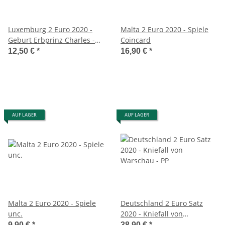
Luxemburg 2 Euro 2020 -
Malta 2 Euro 2020 - Spiele
Geburt Erbprinz Charles -
Coincard
Reliefprägung
12,50 €
*
16,90 €
*
AUF LAGER
AUF LAGER
Malta 2 Euro 2020 - Spiele
Deutschland 2 Euro Satz
unc.
2020 - Kniefall von
Warschau - PP
9,90 €
*
38,90 €
*