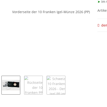
➤
Im O
Artike
dem