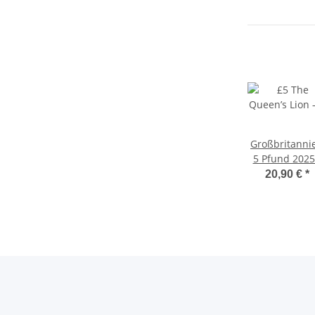
Großbritanni
5 Pfund 2025
The Royal Tud
20,90 €
*
Beasts #9 - T
Queen´s Lio
BU