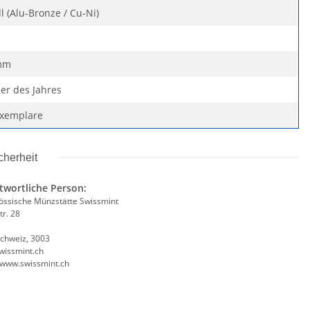
l (Alu-Bronze / Cu-Ni)
mm
ier des Jahres
Exemplare
cherheit
twortliche Person:
össische Münzstätte Swissmint
tr. 28
Schweiz, 3003
wissmint.ch
//www.swissmint.ch