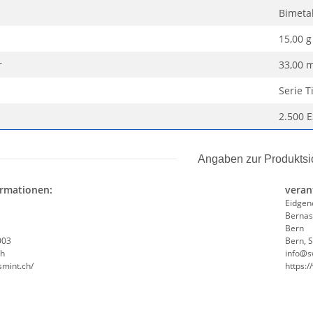
Bimetal
15,00 g
r
33,00 
Serie T
2.500 
Angaben zur Produktsi
ormationen:
veran
Eidgen
Bernas
Bern
003
Bern, 
ch
info@s
smint.ch/
https: