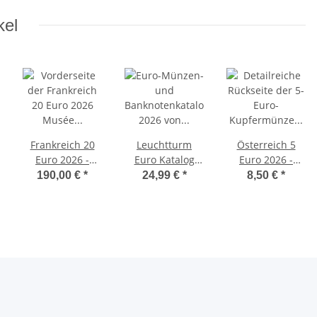
kel
Frankreich 20
Leuchtturm
Österreich 5
Euro 2026 -
Euro Katalog
Euro 2026 -
Musee d´Orsay
2026
Dürers
190,00 €
*
24,99 €
*
8,50 €
*
- Silber PP
Hasentrio -
Kupfer, unc.