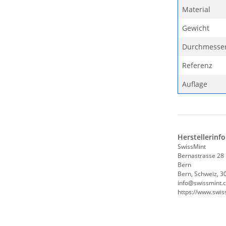
Material
Gewicht
Durchmesse
Referenz
Auflage
Herstellerinf
SwissMint
Bernastrasse 28
Bern
Bern, Schweiz, 3
info@swissmint.
https://www.swis