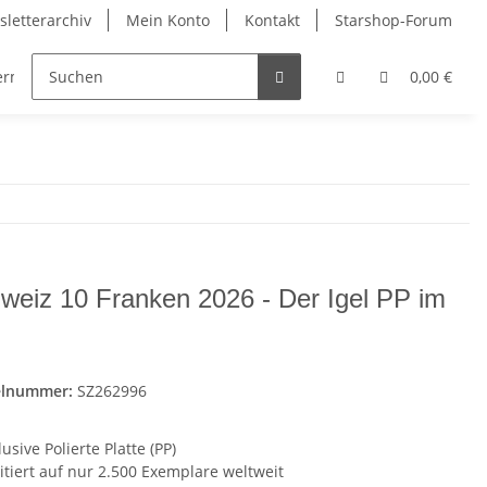
letterarchiv
Mein Konto
Kontakt
Starshop-Forum
dermünzen
Neue Artikel
0,00 €
weiz 10 Franken 2026 - Der Igel PP im
i
elnummer:
SZ262996
usive Polierte Platte (PP)
tiert auf nur 2.500 Exemplare weltweit