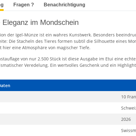
terkarten anzeigen
ng
Fragen ?
Benachrichtigung
e Eleganz im Mondschein
sion der Igel-Münze ist ein wahres Kunstwerk. Besonders beeindruck
ite: Die Stacheln des Tieres formen subtil die Silhouette eines Mo
ht hier eine Atmosphäre von magischer Tiefe.
nstauflage von nur 2.500 Stück ist diese Ausgabe im Etui eine echte
smatischer Veredelung. Ein wertvolles Geschenk und ein Highlight
Daten
10 Fra
Schwei
2026
Swissm