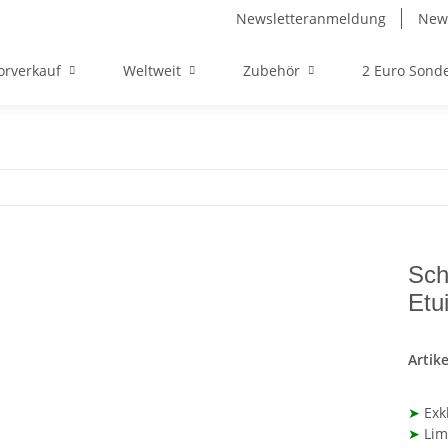
Newsletteranmeldung
News
orverkauf
Weltweit
Zubehör
2 Euro Son
Sch
Etu
Artik
➤
Exkl
➤
Limi