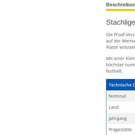
weitere Regis
Beschreibu
Stachlig
Die Proof-Ver
auf der Wertse
Platte' entste
Mit einer Klei
höchster numi
festhält.
Technische 
Nominal
Land
Jahrgang
Prägestätte