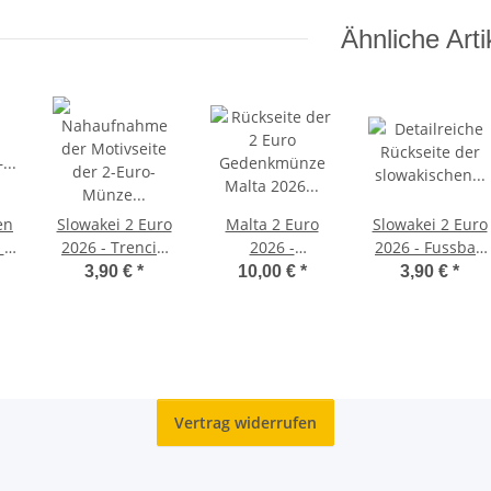
Ähnliche Arti
en
Slowakei 2 Euro
Malta 2 Euro
Slowakei 2 Euro
 -
2026 - Trencin
2026 -
2026 - Fussball
or
unc.
Pharaonenhund-
EM 1976 - unc.
3,90 €
*
10,00 €
*
3,90 €
*
he
unc
n
Vertrag widerrufen