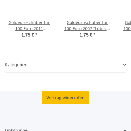
Goldeuroschuber für
Goldeuroschuber für
Go
100 Euro 2011
100 Euro 2007 "Lübeck"
100
"Wartburg" adfg oder j D
adfg oder j D
Lor
1,75 €
*
1,75 €
*
Kategorien
Vertrag widerrufen
Linkgruppe