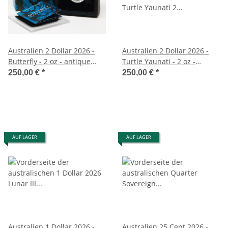
Australien 2 Dollar 2026 -
Australien 2 Dollar 2026 -
Butterfly - 2 oz - antique
Turtle Yaunati - 2 oz -
finish
antique finish
250,00 €
*
250,00 €
*
AUF LAGER
AUF LAGER
Australien 1 Dollar 2026 -
Australien 25 Cent 2026 -