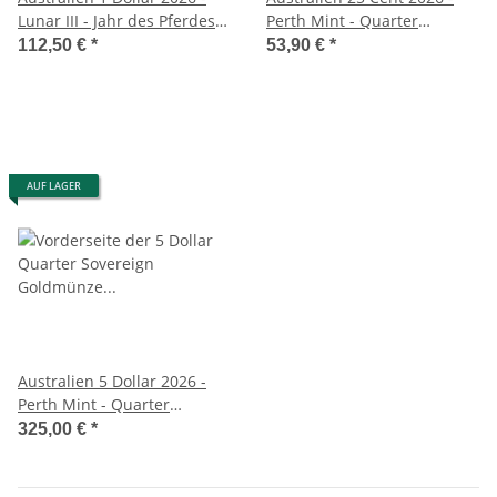
Lunar III - Jahr des Pferdes -
Perth Mint - Quarter
Barren coloriert in Coincard
Sovereign - Silber
112,50 €
*
53,90 €
*
AUF LAGER
Australien 5 Dollar 2026 -
Perth Mint - Quarter
Sovereign - Gold
325,00 €
*