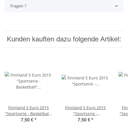
Fragen ?
Kunden kauften dazu folgende Artikel:
Finnland 5 Euro 2015
Finnland 5 Euro 2015
Fin
"Sportserie - Basketball"
"Sportserie -
"Spo
unc.
Eiskunstlauf" unc.
7,50 €
*
7,50 €
*