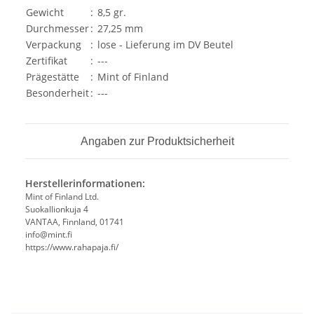
Gewicht
:
8,5 gr.
Durchmesser
:
27,25 mm
Verpackung
:
lose - Lieferung im DV Beutel
Zertifikat
:
---
Prägestätte
:
Mint of Finland
Besonderheit
:
---
Angaben zur Produktsicherheit
Herstellerinformationen:
Mint of Finland Ltd.
Suokallionkuja 4
VANTAA, Finnland, 01741
info@mint.fi
https://www.rahapaja.fi/