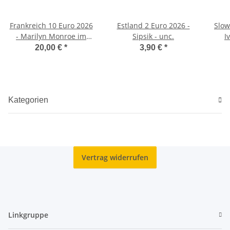
Frankreich 10 Euro 2026
Estland 2 Euro 2026 -
Slow
- Marilyn Monroe im
Sipsik - unc.
I
Blister
20,00 €
*
3,90 €
*
Kategorien
Vertrag widerrufen
Linkgruppe